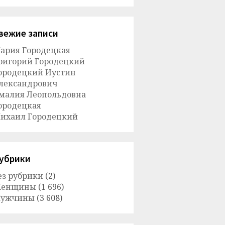
вежие записи
ария Городецкая
ригорий Городецкий
ородецкий Иустин
лександрович
малия Леопольдовна
ородецкая
ихаил Городецкий
убрики
ез рубрики
(2)
енщины
(1 696)
ужчины
(3 608)