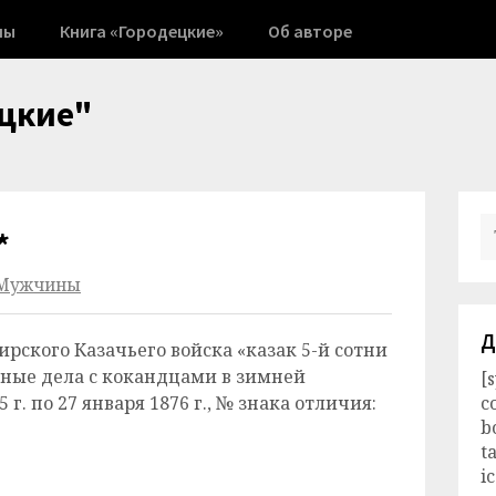
ны
Книга «Городецкие»
Об авторе
цкие"
*
Мужчины
Д
ирского Казачьего войска «казак 5-й сотни
азные дела с кокандцами в зимней
[
 г. по 27 января 1876 г., № знака отличия:
c
b
t
i