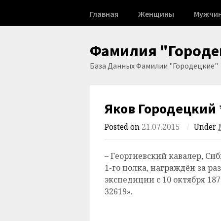
Skip
Главная
Женщины
Мужчи
to
content
Фамилия "Городе
База Данных Фамилии "Городецкие"
Яков Городецкий 
Posted on
21.07.2015
/
Under
– Георгиевский кавалер, Сиб
1-го полка, награждён за р
экспедиции с 10 октября 1875
32619».