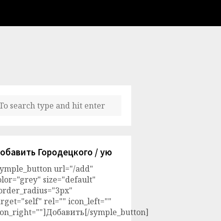
обавить Городецкого / ую
symple_button url="/add"
olor="grey" size="default"
order_radius="3px"
arget="self" rel="" icon_left=""
con_right=""]Добавить[/symple_button]