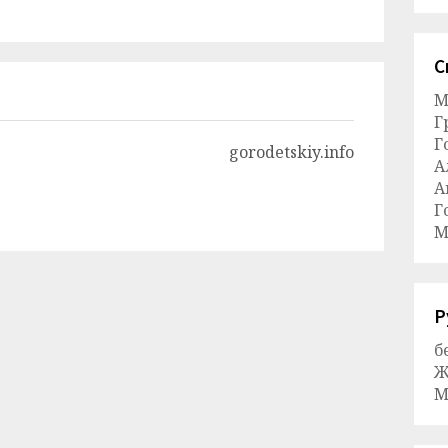
С
М
Г
Г
gorodetskiy.info
А
А
Г
М
Р
б
Ж
М