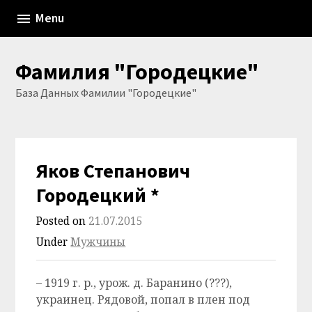
Skip
Menu
to
content
Фамилия "Городецкие"
База Данных Фамилии "Городецкие"
Яков Степанович
Городецкий *
Posted on
21.07.2015
Under
Мужчины
– 1919 г. р., урож. д. Баранино (???),
украинец. Рядовой, попал в плен под