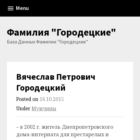
Skip
Menu
to
content
Фамилия "Городецкие"
База Данных Фамилии "Городецкие"
Вячеслав Петрович
Городецкий
Posted on
16.10.2015
Under
Мужчины
– в 2002 г. житель Днепропетровского
дома-интерната для престарелых и