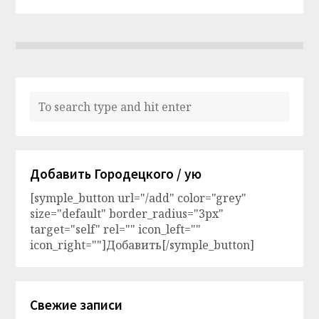
Добавить Городецкого / ую
[symple_button url="/add" color="grey"
size="default" border_radius="3px"
target="self" rel="" icon_left=""
icon_right=""]Добавить[/symple_button]
Свежие записи