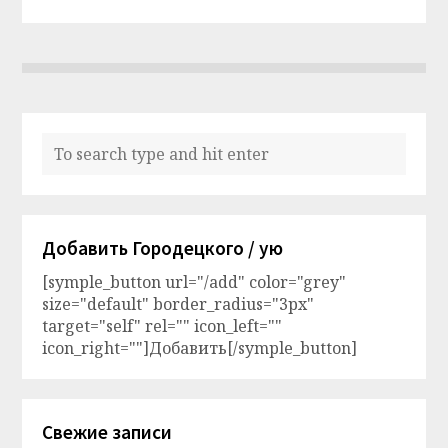
Добавить Городецкого / ую
[symple_button url="/add" color="grey"
size="default" border_radius="3px"
target="self" rel="" icon_left=""
icon_right=""]Добавить[/symple_button]
Свежие записи