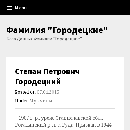
Skip
Menu
to
content
Фамилия "Городецкие"
База Данных Фамилии "Городецкие"
Степан Петрович
Городецкий
Posted on
07.04.2015
Under
Мужчины
– 1907 г. р., урож. Станиславской обл.,
Рогатинский р-н, с. Руда. Призван в 1944