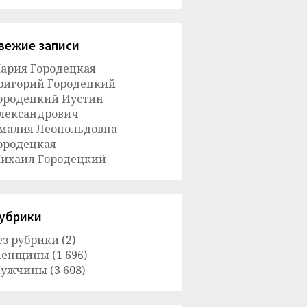
вежие записи
ария Городецкая
ригорий Городецкий
ородецкий Иустин
лександрович
малия Леопольдовна
ородецкая
ихаил Городецкий
убрики
ез рубрики
(2)
енщины
(1 696)
ужчины
(3 608)