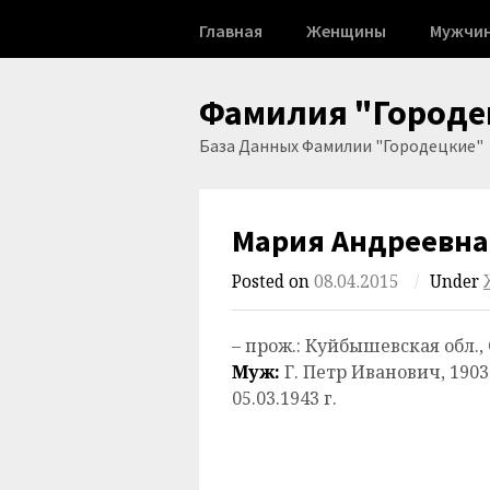
Skip
Главная
Женщины
Мужчи
to
content
Фамилия "Городе
База Данных Фамилии "Городецкие"
Мария Андреевна
Posted on
08.04.2015
/
Under
– прож.: Куйбышевская обл., С
Муж:
Г. Петр Иванович, 1903 
05.03.1943 г.