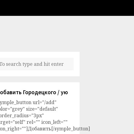
обавить Городецкого / ую
symple_button url="/add"
olor="grey" size="default"
order_radius="3px"
arget="self" rel="" icon_left=""
con_right=""]Добавить[/symple_button]