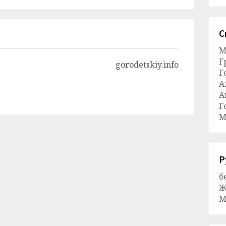
С
М
Г
gorodetskiy.info
Г
А
А
Г
М
Р
б
Ж
М