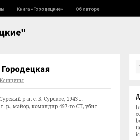
ны
Книга «Городецкие»
Об авторе
цкие"
 Городецкая
Женщины
Д
урский р-н, с. Б. Сурское, 1943 г.
г. р., майор, командир 497-го СП, убит
[
c
b
t
i