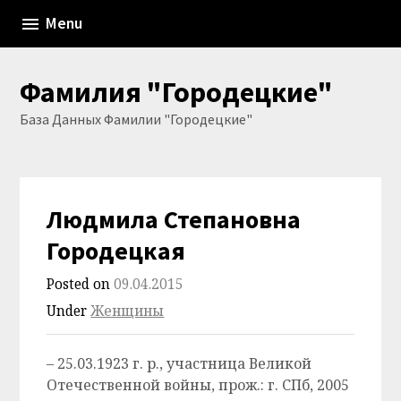
Skip
Menu
to
content
Фамилия "Городецкие"
База Данных Фамилии "Городецкие"
Людмила Степановна
Городецкая
Posted on
09.04.2015
Under
Женщины
– 25.03.1923 г. р., участница Великой
Отечественной войны, прож.: г. СПб, 2005