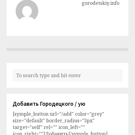
gorodetskiy.info
Добавить Городецкого / ую
[symple_button url="/add" color="grey"
size="default" border_radius="3px"
target="self" rel="" icon_left=""
icon_right=""]Добавить[/symple_button]