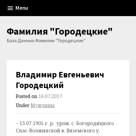
Skip
Menu
to
content
Фамилия "Городецкие"
База Данных Фамилии "Городецкие"
Владимир Евгеньевич
Городецкий
Posted on
16.07.2017
Under
Мужчины
– 13.07.1905 г. р. урож. с. Богородицкого
Спас-Волжинской в. Вяземского у.