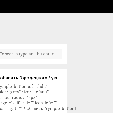
обавить Городецкого / ую
symple_button url="/add"
olor="grey" size="default"
order_radius="3px"
arget="self" rel="" icon_left=""
con_right=""]Добавить[/symple_button]