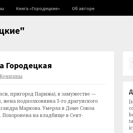
ны
Книга «Городецкие»
Об авторе
цкие"
а Городецкая
Женщины
Д
нси, пригород Парижа), в замужестве —
, жена подполковника 3-го драгунского
[
ксандра Маркова. Умерла в Доме Союза
c
b
 Похоронена на кладбище в Сент-
t
i