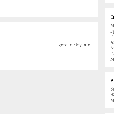
С
М
Г
Г
А
gorodetskiy.info
А
Г
М
Р
б
Ж
М