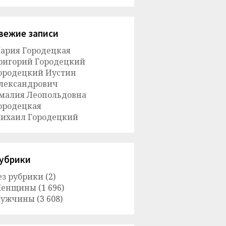
вежие записи
ария Городецкая
ригорий Городецкий
ородецкий Иустин
лександрович
малия Леопольдовна
ородецкая
ихаил Городецкий
убрики
ез рубрики
(2)
енщины
(1 696)
ужчины
(3 608)