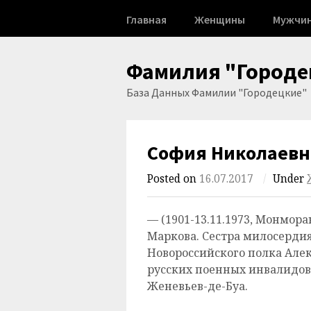
Skip
Главная
Женщины
Мужчи
to
content
Фамилия "Городе
База Данных Фамилии "Городецкие"
София Николаевн
Posted on
16.07.2017
/
Under
— (1901-13.11.1973, Монмора
Маркова. Сестра милосердия
Новороссийского полка Але
русских поенных инвалидов.
Женевьев-де-Буа.