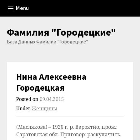
Skip
Menu
to
content
Фамилия "Городецкие"
База Данных Фамилии "Городецкие"
Нина Алексеевна
Городецкая
Posted on
09.04.2015
Under
Женщины
(Маслякова) – 1926 г. р. Вероятно, прож.:
Саратовская обл. Приговор: раскулачить.