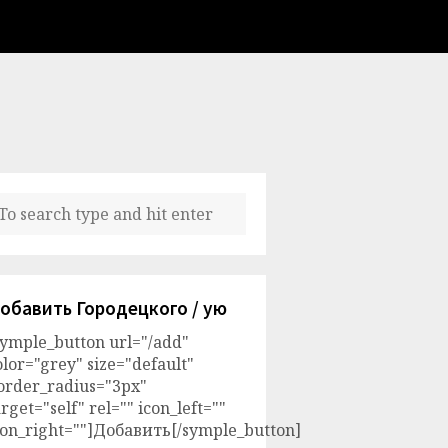
обавить Городецкого / ую
symple_button url="/add"
olor="grey" size="default"
order_radius="3px"
arget="self" rel="" icon_left=""
con_right=""]Добавить[/symple_button]