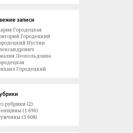
вежие записи
ария Городецкая
ригорий Городецкий
ородецкий Иустин
лександрович
малия Леопольдовна
ородецкая
ихаил Городецкий
убрики
ез рубрики
(2)
енщины
(1 696)
ужчины
(3 608)