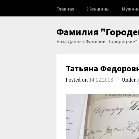
Skip
Главная
Женщины
Мужчи
to
content
Фамилия "Городе
База Данных Фамилии "Городецкие"
Татьяна Федоров
Posted on
14.12.2018
/
Under