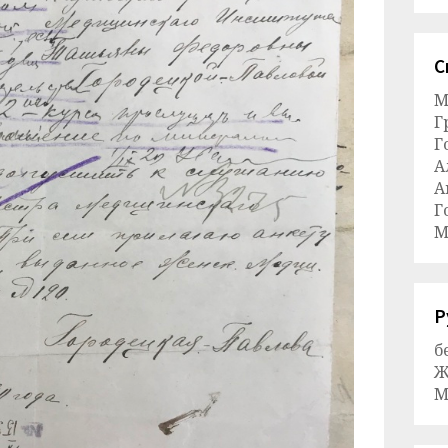
С
М
Г
Г
А
А
Г
М
Р
б
Ж
М