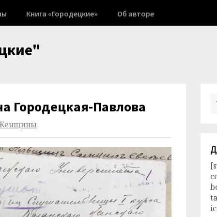
ны
Книга «Городецкие»
Об авторе
цкие"
на Городецкая-Павлова
Женщины
Д
[
c
b
t
i