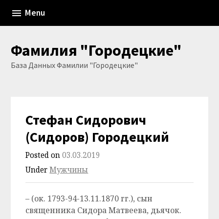
Skip
Menu
to
content
Фамилия "Городецкие"
База Данных Фамилии "Городецкие"
Стефан Сидорович
(Сидоров) Городецкий
Posted on
03.03.2019
Under
Мужчины
– (ок. 1793-94-13.11.1870 гг.)
, сын
священника Сидора Матвеева, дьячок.