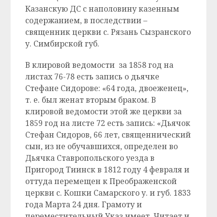
Казанскую ДС с наполовину казенным
содержанием, в последствии –
священник церкви с. Рязань Сызранского
у. Симбирской губ.
В клировой ведомости за 1858 год на
листах 76-78 есть запись о дьячке
Стефане Сидорове: «64 года, двоеженец»,
т. е. был женат вторым браком. В
клировой ведомости этой же церкви за
1859 год на листе 72 есть запись: «Дьячок
Стефан Сидоров, 66 лет, священнический
сын, из не обучавшихся, определен во
Дьячка Ставропольского уезда в
Пригород Тиинск в 1812 году 4 февраля и
оттуда перемещен к Преображенской
церкви с. Кошки Самарского у. и губ. 1833
года Марта 24 дня. Грамоту и
переместительный Указ имеет. Читает и