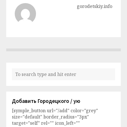
gorodetskiy.info
Добавить Городецкого / ую
[symple_button url="/add" color="grey"
size="default" border_radius="3px"
target="self" rel="" icon_left=""