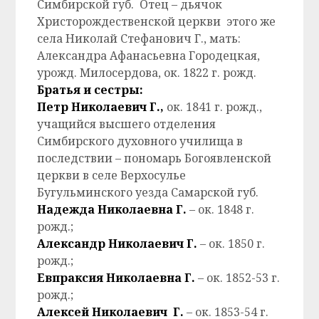
Симбирской губ. Отец – дьячок
Христорождественской церкви этого же
села Николай Стефанович Г., мать:
Александра Афанасьевна Городецкая,
урожд. Милосердова, ок. 1822 г. рожд.
Братья и сестры:
Петр Николаевич Г.,
ок. 1841 г. рожд.,
учащийся высшего отделения
Симбирского духовного училища в
последствии – пономарь Богоявленской
церкви в селе Верхосулье
Бугульминского уезда Самарской губ.
Надежда
Николаевна Г.
– ок. 1848 г.
рожд.;
Александр Николаевич
Г.
– ок. 1850 г.
рожд.;
Евпраксия
Николаевна Г.
– ок. 1852-53 г.
рожд.;
Алексей Николаевич
Г.
– ок. 1853-54 г.