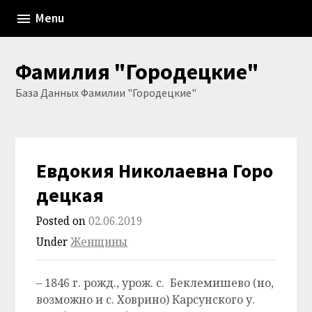
Skip
Menu
to
content
Фамилия "Городецкие"
База Данных Фамилии "Городецкие"
Евдокия Николаевна Горо
децкая
Posted on
02.06.2019
Under
Женщины
– 1846 г. рожд., урож. с. Беклемишево (но,
возможно и с. Ховрино) Карсунского у.