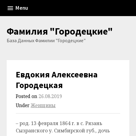
Skip
Menu
to
content
Фамилия "Городецкие"
База Данных Фамилии "Городецкие"
Евдокия Алексеевна
Городецкая
Posted on
26.08.2019
Under
Женщины
– род. 13 февраля 1864 г. в с. Рязань
Сызранского у. Симбирской губ., дочь