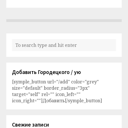
Добавить Городецкого / ую
[symple_button url="/add" color="grey"
size="default" border_radius="3px"
target="self" rel="" icon_left=""
icon_right=""]Добавить[/symple_button]
Свежие записи