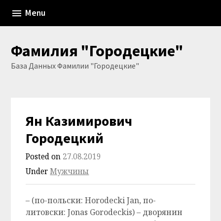
Skip
Menu
to
content
Фамилия "Городецкие"
База Данных Фамилии "Городецкие"
Ян Казимирович
Городецкий
Posted on
27.08.2019
Under
Мужчины
– (по-польски: Horodecki Jan, по-
литовски: Jonas Gorodeckis) – дворянин