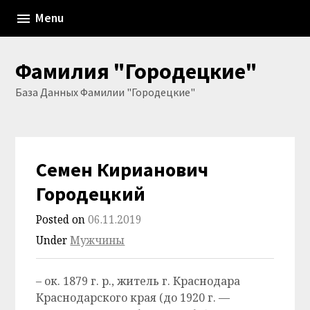
Skip
Menu
to
content
Фамилия "Городецкие"
База Данных Фамилии "Городецкие"
Семен Кирианович
Городецкий
Posted on
06.11.2019
Under
Мужчины
– ок. 1879 г. р., житель г. Краснодара
Краснодарского края (до 1920 г. —