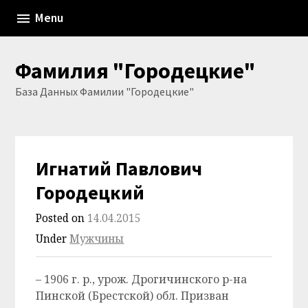
Skip
Menu
to
content
Фамилия "Городецкие"
База Данных Фамилии "Городецкие"
Игнатий Павлович
Городецкий
Posted on
14.04.2015
Under
Мужчины
– 1906 г. р., урож. Дрогичинского р-на
Пинской (Брестской) обл. Призван