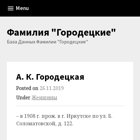
Skip
Menu
to
content
Фамилия "Городецкие"
База Данных Фамилии "Городецкие"
А. К. Городецкая
Posted on
26.11.2019
Under
Женщины
– в 1908 г. прож. в г. Иркутске по ул. Б.
Соломатовской, д. 122.