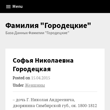
Skip
Menu
to
content
Фамилия "Городецкие"
База Данных Фамилии "Городецкие"
Софья Николаевна
Городецкая
Posted on
15.04.2015
Under
Женщины
– дочь Г. Николая Андреевича,
дворянина Симбирской губ., ок. 1800-1812