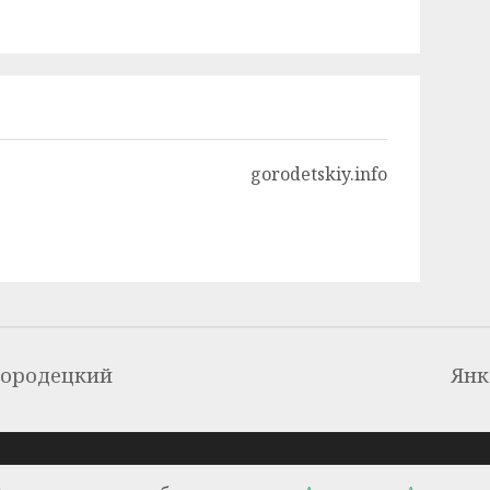
gorodetskiy.info
Городецкий
Янк