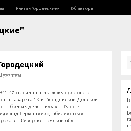
ны
Книга «Городецкие»
Об авторе
цкие"
 Городецкий
Мужчины
Д
в 1941-42 гг. начальник эвакуационного
ного лазарета 12-й Гвардейской Донской
[
л в боевых действиях в г. Туапсе.
c
b
беду над Германией», юбилейными
t
прож. в г. Северске Томской обл.
i