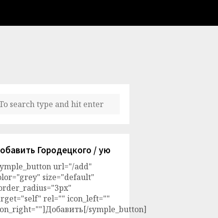
обавить Городецкого / ую
symple_button url="/add"
olor="grey" size="default"
order_radius="3px"
arget="self" rel="" icon_left=""
con_right=""]Добавить[/symple_button]