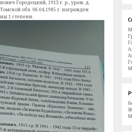
ович Городецкий, 1913 г. р., урож. д.
омской обл. 06.04.1985 г. награжден
ны 1 степени.
С
М
Г
Г
А
А
Г
М
Р
б
Ж
М