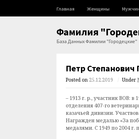
Skip
Главная
Женщины
Мужчи
to
content
Фамилия "Городе
База Данных Фамилии "Городецкие"
Петр Степанович
Posted on
25.12.2019
/
Under
– 1913 г. р., участник ВОВ: 
отделения 407-го ветеринар
казачьей дивизии. Участвова
Награжден медалью «За по
медалями. С 1949 по 2004 г. 