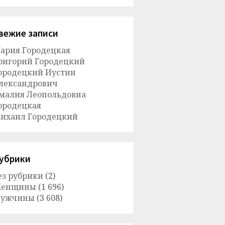
вежие записи
ария Городецкая
ригорий Городецкий
ородецкий Иустин
лександрович
малия Леопольдовна
ородецкая
ихаил Городецкий
убрики
ез рубрики
(2)
енщины
(1 696)
ужчины
(3 608)