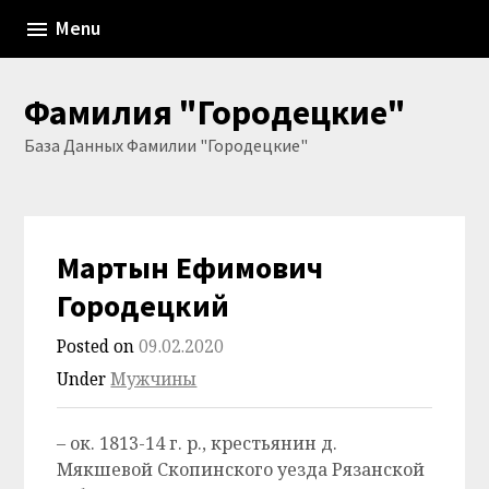
Skip
Menu
to
content
Фамилия "Городецкие"
База Данных Фамилии "Городецкие"
Мартын Ефимович
Городецкий
Posted on
09.02.2020
Under
Мужчины
– ок. 1813-14 г. р., крестьянин д.
Мякшевой Скопинского уезда Рязанской