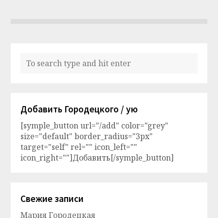
Добавить Городецкого / ую
[symple_button url="/add" color="grey"
size="default" border_radius="3px"
target="self" rel="" icon_left=""
icon_right=""]Добавить[/symple_button]
Свежие записи
Мария Городецкая