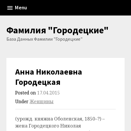
Skip
Menu
to
content
Фамилия "Городецкие"
База Данных Фамилии "Городецкие"
Анна Николаевна
Городецкая
Posted on
17.04.2015
Under
Женщины
(урожд. княжна Оболенская, 1850–?) –
жена Городецкого Николая