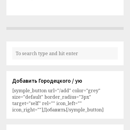
Добавить Городецкого / ую
[symple_button url="/add" color="grey"
size="default" border_radius="3px"
target="self" rel="" icon_left=""
icon_right=""]Добавить[/symple_button]