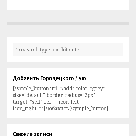
Добавить Городецкого / ую
[symple_button url="/add" color="grey"
size="default" border_radius="3px"
target="self" rel="" icon_left=""
icon_right=""]Добавить[/symple_button]
Свежие записи