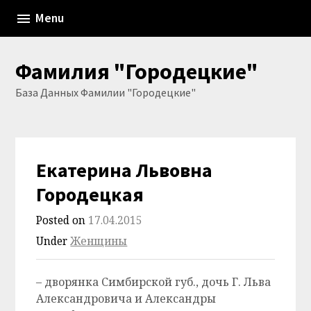
Skip
Menu
to
content
Фамилия "Городецкие"
База Данных Фамилии "Городецкие"
Екатерина Львовна
Городецкая
Posted on
17.04.2015
Under
Женщины
– дворянка Симбирской губ., дочь Г. Льва
Александровича и Александры