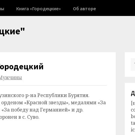
ны
Книга «Городецкие»
Об авторе
цкие"
Городецкий
Мужчины
Д
аргузинского р-на Республики Бурятия.
н орденом «Красной звезды», медалями «За
[
, «За победу над Германией» и др.
c
b
ронен в с. Суво.
t
i