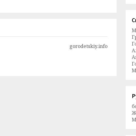
С
М
Г
Г
gorodetskiy.info
А
А
Г
М
Р
б
Ж
М