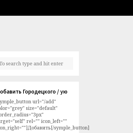
обавить Городецкого / ую
symple_button url="/add"
olor="grey" size="default"
order_radius="3px"
arget="self" rel="" icon_left=""
con_right=""]Добавить[/symple_button]