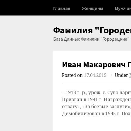
Skip
Главная
Женщины
Мужчи
to
content
Фамилия "Городе
База Данных Фамилии "Городецкие"
Иван Макарович 
Posted on
17.04.2015
/
Under
– 1913 г. р., урож. с. Суво Б
Призван в 1941 г. Награжде
отвагу», «За боевые заслуги»
Демобилизован в 1945 г. Похо