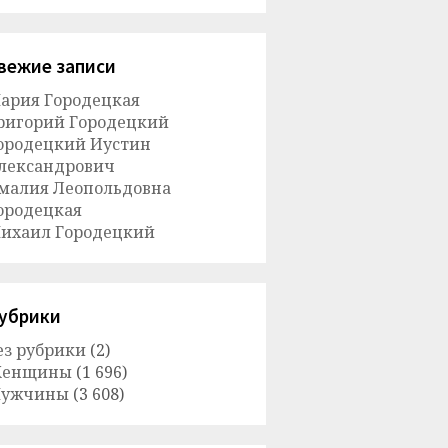
вежие записи
ария Городецкая
ригорий Городецкий
ородецкий Иустин
лександрович
малия Леопольдовна
ородецкая
ихаил Городецкий
убрики
ез рубрики
(2)
енщины
(1 696)
ужчины
(3 608)