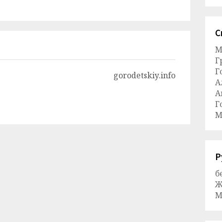
С
М
Г
Г
gorodetskiy.info
А
А
Г
М
Р
б
Ж
М