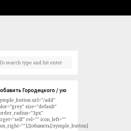
обавить Городецкого / ую
symple_button url="/add"
olor="grey" size="default"
order_radius="3px"
arget="self" rel="" icon_left=""
con_right=""]Добавить[/symple_button]