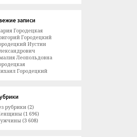
вежие записи
ария Городецкая
ригорий Городецкий
ородецкий Иустин
лександрович
малия Леопольдовна
ородецкая
ихаил Городецкий
убрики
ез рубрики
(2)
енщины
(1 696)
ужчины
(3 608)