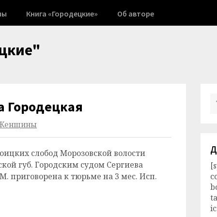
ны
Книга «Городецкие»
Об авторе
цкие"
а Городецкая
Женщины
Д
 Троицких слобод Морозовской волости
кой губ. Городским судом Сергиева
[
 М. приговорена к тюрьме на 3 мес. Исп.
c
b
t
i