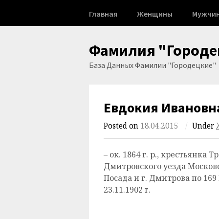
Skip
Главная
Женщины
Мужчи
to
content
Фамилия "Городе
База Данных Фамилии "Городецкие"
Евдокия Ивановн
Posted on
18.04.2015
/
Under
– ок. 1864 г. р., крестьянка
Дмитровского уезда Московс
Посада и г. Дмитрова по 169
23.11.1902 г.