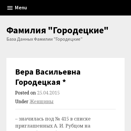
Skip
Menu
to
content
Фамилия "Городецкие"
База Данных Фамилии "Городецкие"
Вера Васильевна
Городецкая *
Posted on
25.04.2015
Under
Женщины
– значилась под № 415 в списке
приглашенных А. И. Рубцом на