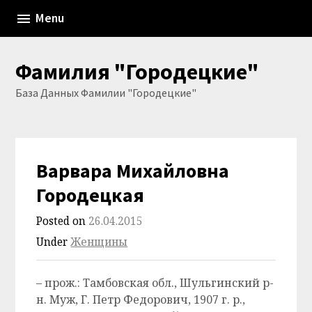
Skip
Menu
to
content
Фамилия "Городецкие"
База Данных Фамилии "Городецкие"
Варвара Михайловна
Городецкая
Posted on
26.04.2015
Under
Женщины
– прож.: Тамбовская обл., Шульгинский р-
н. Муж, Г. Петр Федорович, 1907 г. р.,