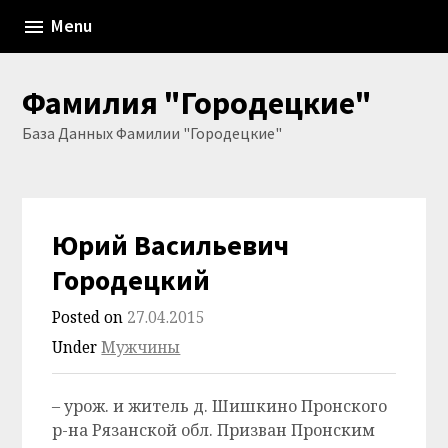
Skip
Menu
to
content
Фамилия "Городецкие"
База Данных Фамилии "Городецкие"
Юрий Васильевич
Городецкий
Posted on
27.04.2015
Under
Мужчины
– урож. и житель д. Шишкино Пронского
р-на Рязанской обл. Призван Пронским