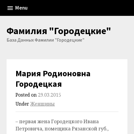
Skip
Menu
to
content
Фамилия "Городецкие"
База Данных Фамилии "Городецкие"
Мария Родионовна
Городецкая
Posted on
29.03.2015
Under
Женщины
– первая жена Городецкого Ивана
Петровича, помещика Рязанской губ.,