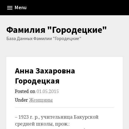
Skip
Menu
to
content
Фамилия "Городецкие"
База Данных Фамилии "Городецкие"
Анна Захаровна
Городецкая
Posted on
01.05.2015
Under
Женщины
– 1923 г. р., учительница Бакурской
средней школы, прож.: