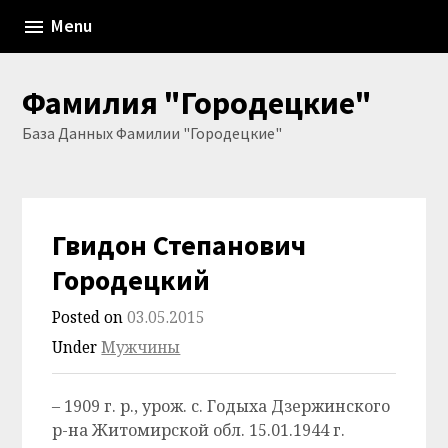
Skip
Menu
to
content
Фамилия "Городецкие"
База Данных Фамилии "Городецкие"
Гвидон Степанович
Городецкий
Posted on
03.05.2015
Under
Мужчины
– 1909 г. р., урож. с. Годыха Дзержинского
р-на Житомирской обл. 15.01.1944 г.