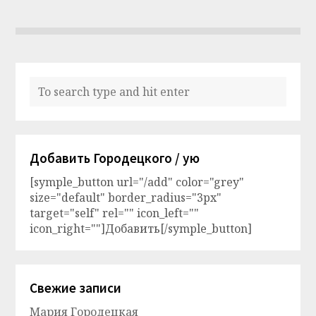
Добавить Городецкого / ую
[symple_button url="/add" color="grey"
size="default" border_radius="3px"
target="self" rel="" icon_left=""
icon_right=""]Добавить[/symple_button]
Свежие записи
Мария Городецкая