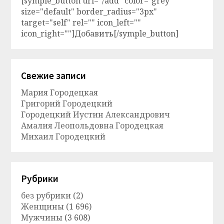
[symple_button url="/add" color="grey"
size="default" border_radius="3px"
target="self" rel="" icon_left=""
icon_right=""]Добавить[/symple_button]
Свежие записи
Мария Городецкая
Григорий Городецкий
Городецкий Иустин Александрович
Амалия Леопольдовна Городецкая
Михаил Городецкий
Рубрики
без рубрики
(2)
Женщины
(1 696)
Мужчины
(3 608)