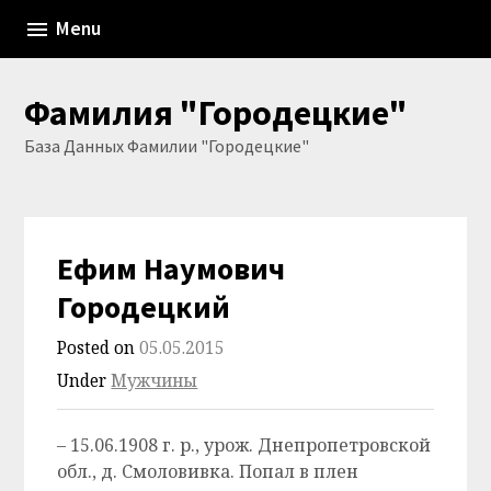
Skip
Menu
to
content
Фамилия "Городецкие"
База Данных Фамилии "Городецкие"
Ефим Наумович
Городецкий
Posted on
05.05.2015
Under
Мужчины
– 15.06.1908 г. р., урож. Днепропетровской
обл., д. Смоловивка. Попал в плен