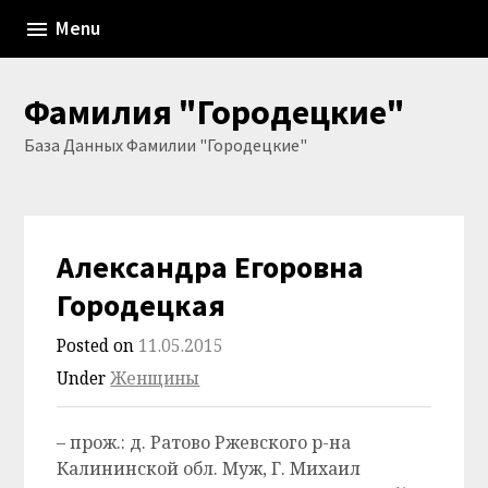
Skip
Menu
to
content
Фамилия "Городецкие"
База Данных Фамилии "Городецкие"
Александра Егоровна
Городецкая
Posted on
11.05.2015
Under
Женщины
– прож.: д. Ратово Ржевского р-на
Калининской обл. Муж, Г. Михаил