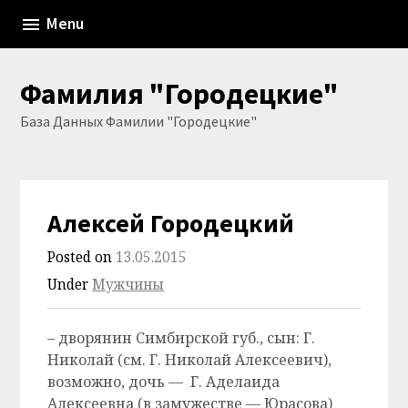
Skip
Menu
to
content
Фамилия "Городецкие"
База Данных Фамилии "Городецкие"
Алексей Городецкий
Posted on
13.05.2015
Under
Мужчины
– дворянин Симбирской губ., сын: Г.
Николай (см. Г. Николай Алексеевич),
возможно, дочь — Г. Аделаида
Алексеевна (в замужестве — Юрасова)