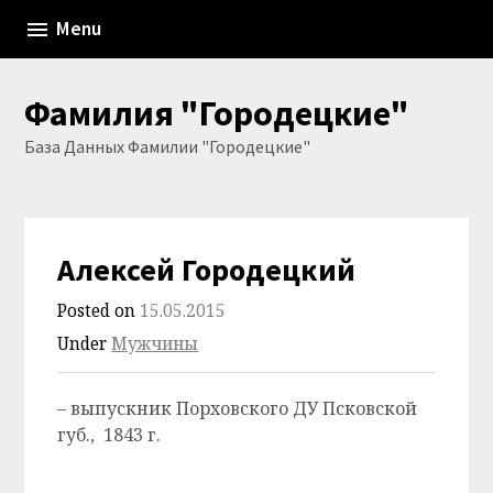
Skip
Menu
to
content
Фамилия "Городецкие"
База Данных Фамилии "Городецкие"
Алексей Городецкий
Posted on
15.05.2015
Under
Мужчины
– выпускник Порховского ДУ Псковской
губ., 1843 г.