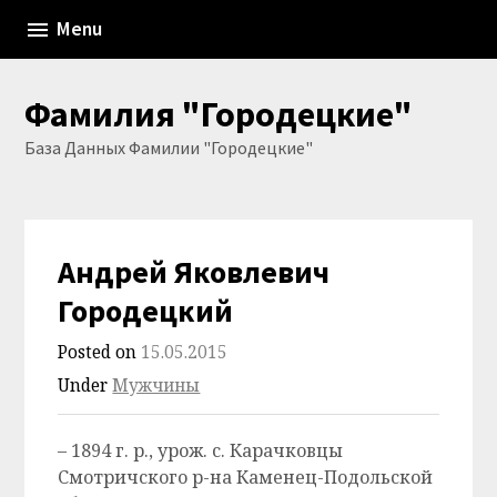
Skip
Menu
to
content
Фамилия "Городецкие"
База Данных Фамилии "Городецкие"
Андрей Яковлевич
Городецкий
Posted on
15.05.2015
Under
Мужчины
– 1894 г. р., урож. с. Карачковцы
Смотричского р-на Каменец-Подольской