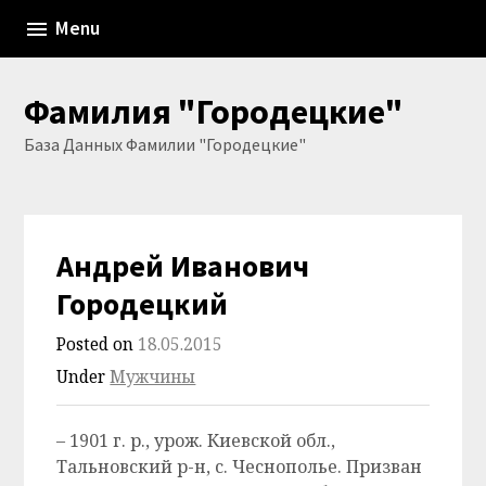
Skip
Menu
to
content
Фамилия "Городецкие"
База Данных Фамилии "Городецкие"
Андрей Иванович
Городецкий
Posted on
18.05.2015
Under
Мужчины
– 1901 г. р., урож. Киевской обл.,
Тальновский р-н, с. Чеснополье. Призван