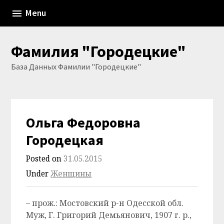
Skip
Menu
to
content
Фамилия "Городецкие"
База Данных Фамилии "Городецкие"
Ольга Федоровна
Городецкая
Posted on
31.05.2015
Under
Женщины
– прож.: Мостовский р-н Одесской обл.
Муж, Г. Григорий Демьянович, 1907 г. р.,