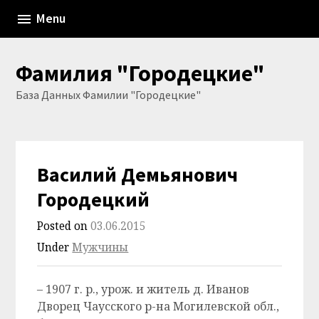
Skip
Menu
to
content
Фамилия "Городецкие"
База Данных Фамилии "Городецкие"
Василий Демьянович
Городецкий
Posted on
03.06.2015
Under
Мужчины
– 1907 г. р., урож. и житель д. Иванов
Дворец Чаусского р-на Могилевской обл.,