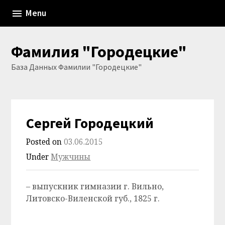
Skip
Menu
to
content
Фамилия "Городецкие"
База Данных Фамилии "Городецкие"
Сергей Городецкий
Posted on
03.06.2015
Under
Мужчины
– выпускник гимназии г. Вильно,
Литовско-Виленской губ., 1825 г.