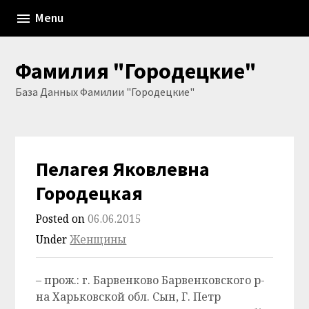
Skip
Menu
to
content
Фамилия "Городецкие"
База Данных Фамилии "Городецкие"
Пелагея Яковлевна
Городецкая
Posted on
06.06.2015
Under
Женщины
– прож.: г. Барвенково Барвенковского р-
на Харьковской обл. Сын, Г. Петр