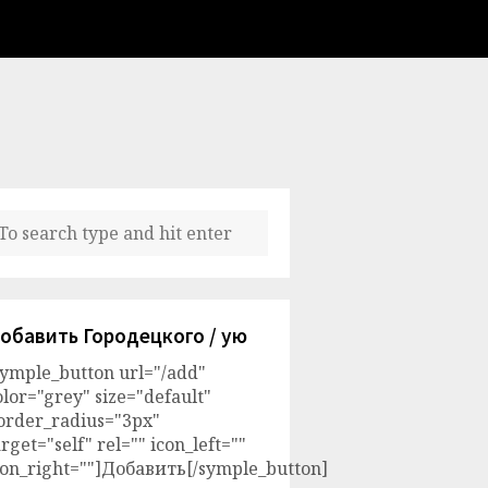
обавить Городецкого / ую
symple_button url="/add"
olor="grey" size="default"
order_radius="3px"
arget="self" rel="" icon_left=""
con_right=""]Добавить[/symple_button]