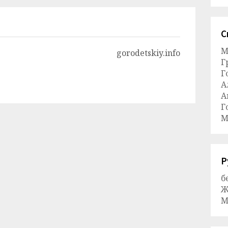
С
М
gorodetskiy.info
Г
Г
А
А
Г
М
Р
б
Ж
М