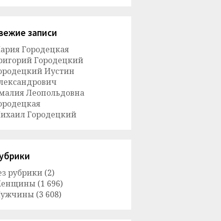
вежие записи
ария Городецкая
ригорий Городецкий
ородецкий Иустин
лександрович
малия Леопольдовна
ородецкая
ихаил Городецкий
убрики
ез рубрики
(2)
енщины
(1 696)
ужчины
(3 608)