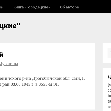
ны
Книга «Городецкие»
Об авторе
цкие"
й
Мужчины
Д
еничского р-на Дрогобычской обл. Сын, Г.
ан 03.06.1945 г. в 3555-м ЭГ.
[
c
b
t
i