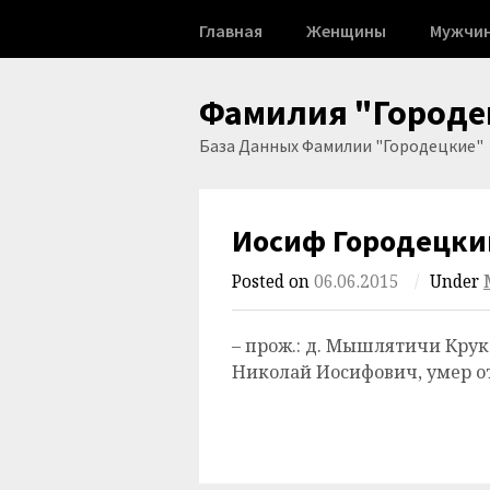
Skip
Главная
Женщины
Мужчи
to
content
Фамилия "Городе
База Данных Фамилии "Городецкие"
Иосиф Городецки
Posted on
06.06.2015
/
Under
– прож.: д. Мышлятичи Крук
Николай Иосифович, умер от р