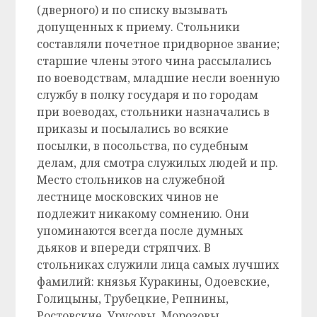
(дверного) и по списку вызывать
допущенных к приему. Стольники
составляли почетное придворное звание;
старшие члены этого чина рассылались
по воеводствам, младшие несли военную
службу в полку государя и по городам
при воеводах, стольники назначались в
приказы и посылались во всякие
посылки, в посольства, по судебным
делам, для смотра служилых людей и пр.
Место стольников на служебной
лестнице московских чинов не
подлежит никакому сомнению. Они
упоминаются всегда после думных
дьяков и впереди стряпчих. В
стольниках служили лица самых лучших
фамилий: князья Куракины, Одоевские,
Голицыны, Трубецкие, Репнины,
Ростовские, Урусовы, Морозовы,