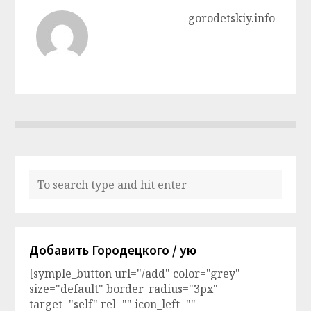
gorodetskiy.info
Добавить Городецкого / ую
[symple_button url="/add" color="grey"
size="default" border_radius="3px"
target="self" rel="" icon_left=""