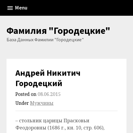
Skip
Menu
to
content
Фамилия "Городецкие"
База Данных Фамилии "Городецкие"
Андрей Никитич
Городецкий
Posted on
08.06.2015
Under
Мужчины
– стольник царицы Прасковьи
Феодоровны (1686 г., кн. 10, стр. 606),