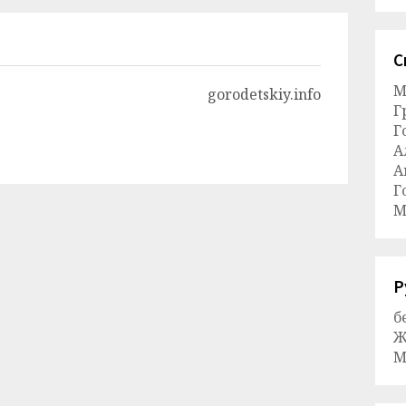
С
М
gorodetskiy.info
Г
Г
А
А
Г
М
Р
б
Ж
М