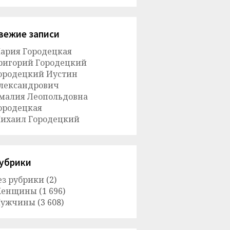
вежие записи
ария Городецкая
ригорий Городецкий
ородецкий Иустин
лександрович
малия Леопольдовна
ородецкая
ихаил Городецкий
убрики
ез рубрики
(2)
енщины
(1 696)
ужчины
(3 608)