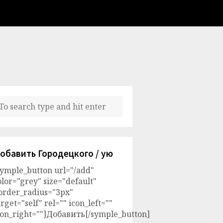
обавить Городецкого / ую
symple_button url="/add"
olor="grey" size="default"
order_radius="3px"
arget="self" rel="" icon_left=""
con_right=""]Добавить[/symple_button]