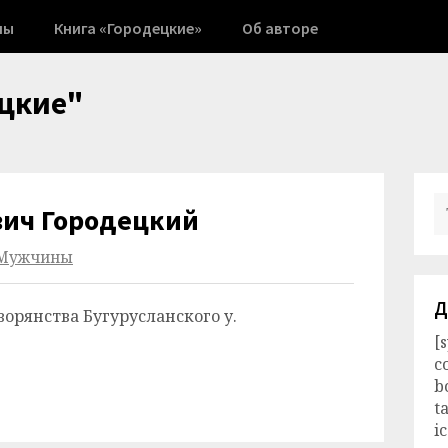
ны
Книга «Городецкие»
Об авторе
цкие"
вич Городецкий
Мужчины
Д
ворянства Бугурусланского у.
[
c
b
t
i