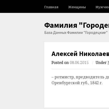
Skip
Главная
Женщины
Мужчи
to
content
Фамилия "Городе
База Данных Фамилии "Городецкие"
Алексей Николае
Posted on
08.06.2015
/
Under
– ротмистр, предводитель д
Оренбургской губ., 1842 г.