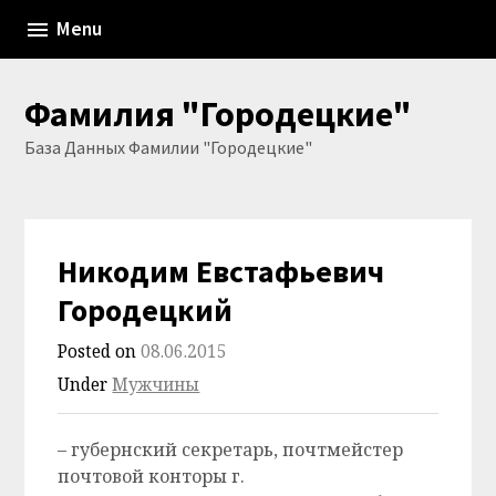
Skip
Menu
to
content
Фамилия "Городецкие"
База Данных Фамилии "Городецкие"
Никодим Евстафьевич
Городецкий
Posted on
08.06.2015
Under
Мужчины
– губернский секретарь, почтмейстер
почтовой конторы г.