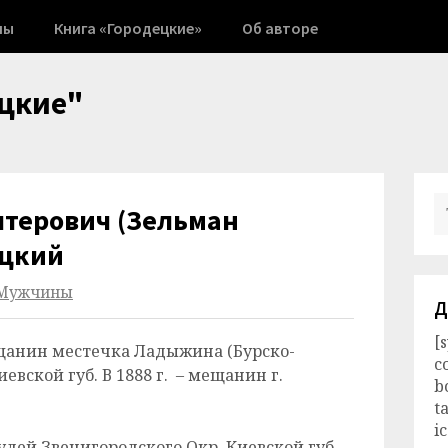
ны
Книга «Городецкие»
Об авторе
цкие"
лтерович (Зельман
ецкий
Мужчины
Д
[
 мещанин местечка Ладыжина (Бурско-
c
евской губ. В 1888 г. – мещанин г.
b
t
i
удей Звенигородского Окр. Киевской губ.