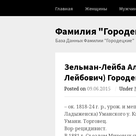
Skip
Главная
Женщины
Мужчи
to
content
Фамилия "Городе
База Данных Фамилии "Городецкие"
Зельман-Лейба А
Лейбович) Город
Posted on
09.06.2015
/
Under
– ок. 1818-24 г. р., урож. и
Ладыженска) Уманского у. Ки
Умани. Торговец.
Вор-рецидивист.
В 1881 г. Съездом Мировых с