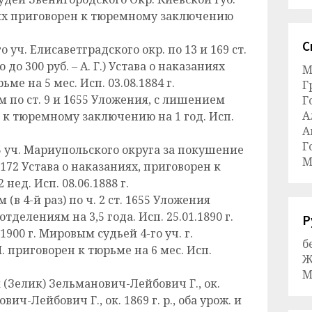
ниях приговорен к тюремному заключению
С
о уч. Елисаветградского окр. по 13 и 169 ст.
о 300 руб. – А. Г.) Устава о наказаниях
М
ьме на 5 мес. Исп. 03.08.1884 г.
Г
ом по ст. 9 и 1655 Уложения, с лишением
Г
А
 к тюремному заключению на 1 год. Исп.
А
Г
5 уч. Мариупольского округа за покушение
М
и 172 Устава о наказаниях, приговорен к
ед. Исп. 08.06.1888 г.
 (в 4-й раз) по ч. 2 ст. 1655 Уложения
делениям на 3,5 года. Исп. 25.01.1890 г.
Р
 1900 г. Мировым судьей 4-го уч. г.
б
М. приговорен к тюрьме на 6 мес. Исп.
Ж
М
(Зелик) Зельманович-Лейбович Г., ок.
вич-Лейбович Г., ок. 1869 г. р., оба урож. и