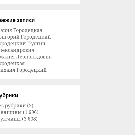
вежие записи
ария Городецкая
ригорий Городецкий
ородецкий Иустин
лександрович
малия Леопольдовна
ородецкая
ихаил Городецкий
убрики
ез рубрики
(2)
енщины
(1 696)
ужчины
(3 608)