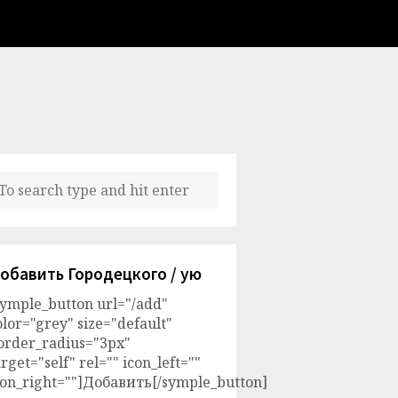
обавить Городецкого / ую
symple_button url="/add"
olor="grey" size="default"
order_radius="3px"
arget="self" rel="" icon_left=""
con_right=""]Добавить[/symple_button]