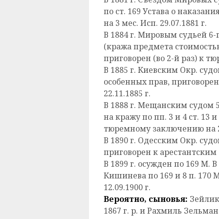
по ст. 169 Устава о наказа
на 3 мес. Исп. 29.07.1881 г.
В 1884 г. Мировым судьей 6-г
(кража предмета стоимостью д
приговорен (во 2-й раз) к тюр
В 1885 г. Киевским Окр. суд
особенных прав, приговорен
22.11.1885 г.
В 1888 г. Мещанским судом 
на кражу по пп. 3 и 4 ст. 13 
тюремному заключению на 2 н
В 1890 г. Одесским Окр. судом
приговорен к арестантским от
В 1899 г. осужден по 169 М. В
Кишинева по 169 и 8 п. 170 
12.09.1900 г.
Вероятно, сыновья:
Зейлик 
1867 г. р. и Рахмиль Зельмано