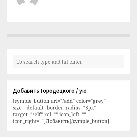
Добавить Городецкого / ую
[symple_button url="/add" color="grey"
size="default" border_radius="3px"
target="self" rel="" icon_left=""
icon_right=""]Добавить[/symple_button]