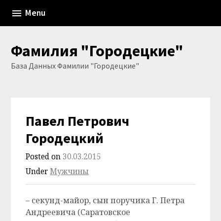
Skip
Menu
to
content
Фамилия "Городецкие"
База Данных Фамилии "Городецкие"
Павел Петрович
Городецкий
Posted on
30.03.2015
Under
Мужчины
– секунд-майор, сын поручика Г. Петра
Андреевича (Саратовское