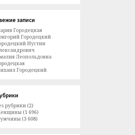
вежие записи
ария Городецкая
ригорий Городецкий
ородецкий Иустин
лександрович
малия Леопольдовна
ородецкая
ихаил Городецкий
убрики
ез рубрики
(2)
енщины
(1 696)
ужчины
(3 608)