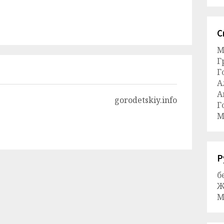
С
М
Г
Г
А
А
gorodetskiy.info
Г
М
Р
б
Ж
М