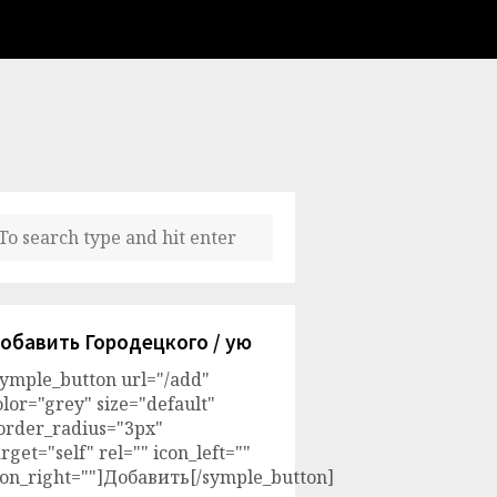
обавить Городецкого / ую
symple_button url="/add"
olor="grey" size="default"
order_radius="3px"
arget="self" rel="" icon_left=""
con_right=""]Добавить[/symple_button]