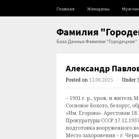
Skip
Главная
Женщины
Мужчи
to
content
Фамилия "Городе
База Данных Фамилии "Городецкие"
Александр Павло
Posted on
12.06.2015
/
Under
– 1901 г. р., урож. и житель 
Сосновое Болото, белорус, о
«Им. Егорова». Арестован 18
Прокуратуры СССР 17.12.1937 г
подготовка вооруженного вос
Место захоронения – г. Червен