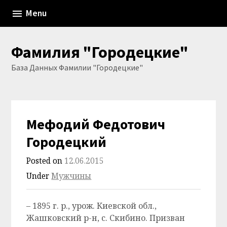
Skip
Menu
to
content
Фамилия "Городецкие"
База Данных Фамилии "Городецкие"
Мефодий Федотович
Городецкий
Posted on
12.06.2015
Under
Мужчины
– 1895 г. р., урож. Киевской обл.,
Жашковский р-н, с. Скибино. Призван